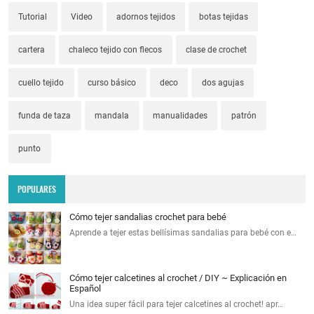
Tutorial
Video
adornos tejidos
botas tejidas
cartera
chaleco tejido con flecos
clase de crochet
cuello tejido
curso básico
deco
dos agujas
funda de taza
mandala
manualidades
patrón
punto
POPULARES
Cómo tejer sandalias crochet para bebé
Aprende a tejer estas bellísimas sandalias para bebé con e…
Cómo tejer calcetines al crochet / DIY ~ Explicación en
Español
Una idea super fácil para tejer calcetines al crochet! apr…