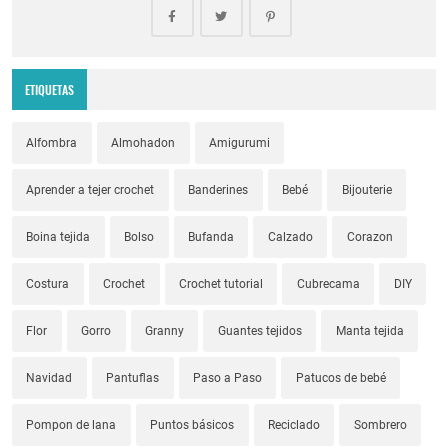
ETIQUETAS
Alfombra
Almohadon
Amigurumi
Aprender a tejer crochet
Banderines
Bebé
Bijouterie
Boina tejida
Bolso
Bufanda
Calzado
Corazon
Costura
Crochet
Crochet tutorial
Cubrecama
DIY
Flor
Gorro
Granny
Guantes tejidos
Manta tejida
Navidad
Pantuflas
Paso a Paso
Patucos de bebé
Pompon de lana
Puntos básicos
Reciclado
Sombrero