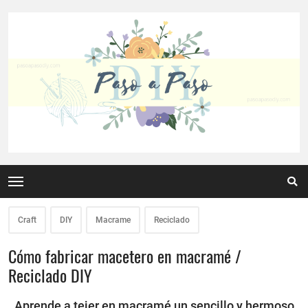
Craft
DIY
Macrame
Reciclado
Cómo fabricar macetero en macramé /
Reciclado DIY
Aprende a tejer en macramé un sencillo y hermoso