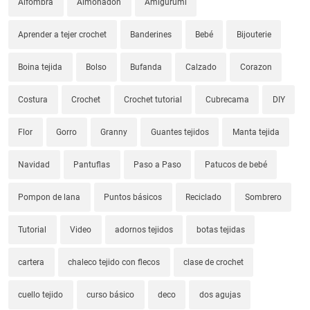
Alfombra
Almohadon
Amigurumi
Aprender a tejer crochet
Banderines
Bebé
Bijouterie
Boina tejida
Bolso
Bufanda
Calzado
Corazon
Costura
Crochet
Crochet tutorial
Cubrecama
DIY
Flor
Gorro
Granny
Guantes tejidos
Manta tejida
Navidad
Pantuflas
Paso a Paso
Patucos de bebé
Pompon de lana
Puntos básicos
Reciclado
Sombrero
Tutorial
Video
adornos tejidos
botas tejidas
cartera
chaleco tejido con flecos
clase de crochet
cuello tejido
curso básico
deco
dos agujas