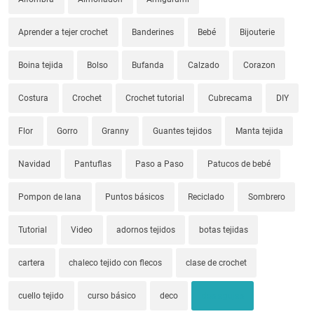
Aprender a tejer crochet
Banderines
Bebé
Bijouterie
Boina tejida
Bolso
Bufanda
Calzado
Corazon
Costura
Crochet
Crochet tutorial
Cubrecama
DIY
Flor
Gorro
Granny
Guantes tejidos
Manta tejida
Navidad
Pantuflas
Paso a Paso
Patucos de bebé
Pompon de lana
Puntos básicos
Reciclado
Sombrero
Tutorial
Video
adornos tejidos
botas tejidas
cartera
chaleco tejido con flecos
clase de crochet
cuello tejido
curso básico
deco
dos agujas