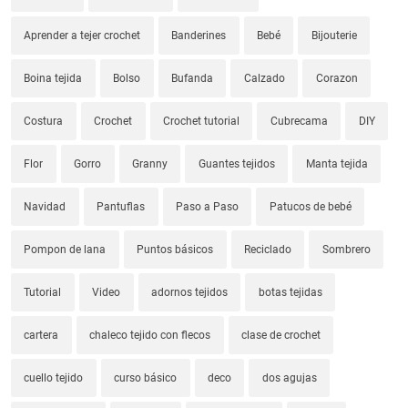
Aprender a tejer crochet
Banderines
Bebé
Bijouterie
Boina tejida
Bolso
Bufanda
Calzado
Corazon
Costura
Crochet
Crochet tutorial
Cubrecama
DIY
Flor
Gorro
Granny
Guantes tejidos
Manta tejida
Navidad
Pantuflas
Paso a Paso
Patucos de bebé
Pompon de lana
Puntos básicos
Reciclado
Sombrero
Tutorial
Video
adornos tejidos
botas tejidas
cartera
chaleco tejido con flecos
clase de crochet
cuello tejido
curso básico
deco
dos agujas