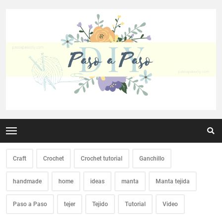
Craft
Crochet
Crochet tutorial
Ganchillo
handmade
home
ideas
manta
Manta tejida
Paso a Paso
tejer
Tejido
Tutorial
Video