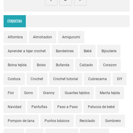
ETIQUETAS
Alfombra
Almohadon
Amigurumi
Aprender a tejer crochet
Banderines
Bebé
Bijouterie
Boina tejida
Bolso
Bufanda
Calzado
Corazon
Costura
Crochet
Crochet tutorial
Cubrecama
DIY
Flor
Gorro
Granny
Guantes tejidos
Manta tejida
Navidad
Pantuflas
Paso a Paso
Patucos de bebé
Pompon de lana
Puntos básicos
Reciclado
Sombrero