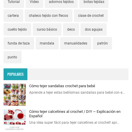
Tutorial
Video
adornos tejidos
botas tejidas
cartera
chaleco tejido con flecos
clase de crochet
cuello tejido
curso básico
deco
dos agujas
funda de taza
mandala
manualidades
patrón
punto
POPULARES
Cómo tejer sandalias crochet para bebé
Aprende a tejer estas bellísimas sandalias para bebé con e…
Cómo tejer calcetines al crochet / DIY ~ Explicación en
Español
Una idea super fácil para tejer calcetines al crochet! apr…