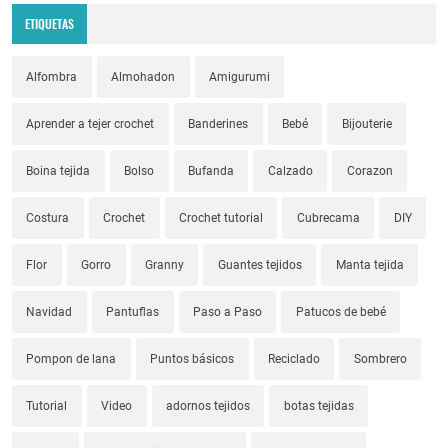
ETIQUETAS
Alfombra
Almohadon
Amigurumi
Aprender a tejer crochet
Banderines
Bebé
Bijouterie
Boina tejida
Bolso
Bufanda
Calzado
Corazon
Costura
Crochet
Crochet tutorial
Cubrecama
DIY
Flor
Gorro
Granny
Guantes tejidos
Manta tejida
Navidad
Pantuflas
Paso a Paso
Patucos de bebé
Pompon de lana
Puntos básicos
Reciclado
Sombrero
Tutorial
Video
adornos tejidos
botas tejidas