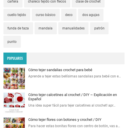
cartera
chaleco tejido con flecos
clase de crochet
cuello tejido
curso básico
deco
dos agujas
funda de taza
mandala
manualidades
patrón
punto
POPULARES
Cómo tejer sandalias crochet para bebé
Aprende a tejer estas bellísimas sandalias para bebé con e…
Cómo tejer calcetines al crochet / DIY ~ Explicación en
Español
Una idea super fácil para tejer calcetines al crochet! apr…
Cómo tejer flores con botones y crochet / DIY
Para hacer estas bonitas flores con centro de botón, vas a…