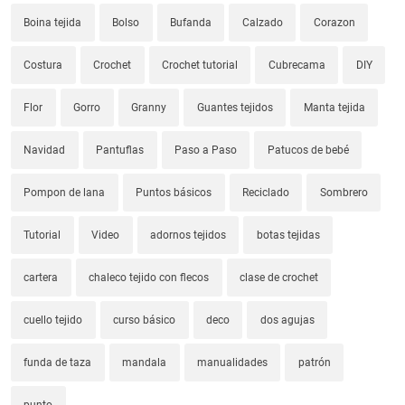
Boina tejida
Bolso
Bufanda
Calzado
Corazon
Costura
Crochet
Crochet tutorial
Cubrecama
DIY
Flor
Gorro
Granny
Guantes tejidos
Manta tejida
Navidad
Pantuflas
Paso a Paso
Patucos de bebé
Pompon de lana
Puntos básicos
Reciclado
Sombrero
Tutorial
Video
adornos tejidos
botas tejidas
cartera
chaleco tejido con flecos
clase de crochet
cuello tejido
curso básico
deco
dos agujas
funda de taza
mandala
manualidades
patrón